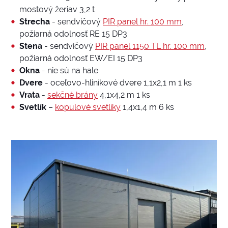
mostový žeriav 3,2 t
Strecha
- sendvičový
PIR panel hr. 100 mm
,
požiarná odolnosť RE 15 DP3
Stena
- sendvičový
PIR panel 1150 TL hr. 100 mm
,
požiarná odolnosť EW/EI 15 DP3
Okna
- nie sú na hale
Dvere
- oceľovo-hliníkové dvere 1,1x2,1 m 1 ks
Vrata
-
sekčné brány
4,1x4,2 m 1 ks
Svetlík
–
kopulové svetlíky
1,4x1,4 m 6 ks