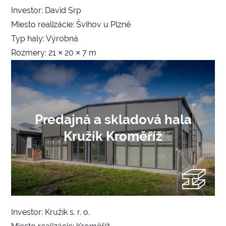
Investor: David Srp
Miesto realizácie: Švihov u Plzně
Typ haly: Výrobná
Rozmery: 21 × 20 × 7 m
Predajná a skladová hala
Kružík Kroměříž
Investor: Kružík s. r. o.