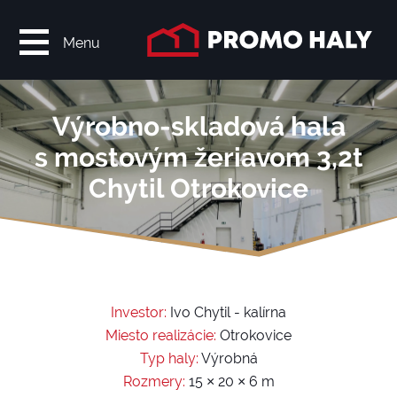
Menu
Výrobno-skladová hala
s mostovým žeriavom 3,2t
Chytil Otrokovice
Investor:
Ivo Chytil - kalírna
Miesto realizácie:
Otrokovice
Typ haly:
Výrobná
Rozmery:
15 × 20 × 6 m