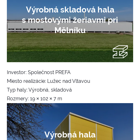
Výrobná skladová hala
s mostovými žeriavmi pri
Mělníku
Investor: Společnost PREFA
Miesto realizácie: Lužec nad Vltavou
Typ haly: Výrobná, skladová
Rozmery: 19 × 102 × 7 m
Výrobná hala