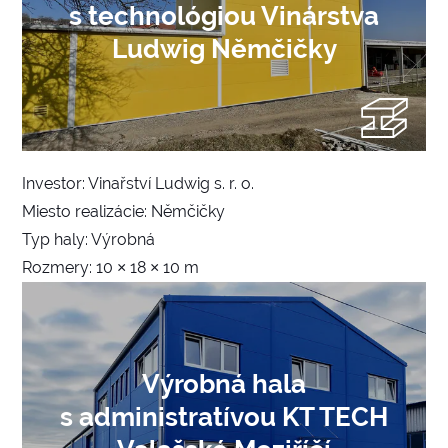
s technológiou Vinárstva
Ludwig Němčičky
Investor: Vinařství Ludwig s. r. o.
Miesto realizácie: Němčičky
Typ haly: Výrobná
Rozmery: 10 × 18 × 10 m
Výrobná hala
s administratívou KT TECH