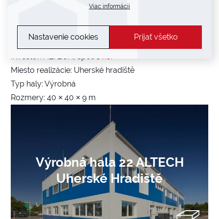
Viac informácií
Nastavenie cookies
Prijať všetko
Investor: ALTECH, spol. s r.o.
Miesto realizácie: Uherské hradiště
Typ haly: Výrobná
Rozmery: 40 × 40 × 9 m
Výrobná hala 22 ALTECH
Uherské Hradiště