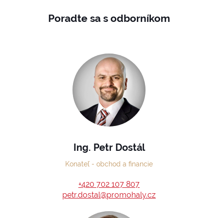
Poradte sa s odborníkom
Ing. Petr Dostál
Konateľ - obchod a financie
+420 702 107 807
petr.dostal@promohaly.cz