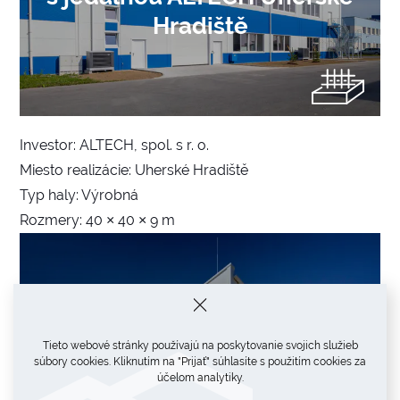
Hradiště
Investor: ALTECH, spol. s r. o.
Miesto realizácie: Uherské Hradiště
Typ haly: Výrobná
Rozmery: 40 × 40 × 9 m
Výrobná hala 21D ALTECH
Tieto webové stránky používajú na poskytovanie svojich služieb
Uherské Hradiště
súbory cookies. Kliknutím na "Prijať" súhlasíte s použitím cookies za
účelom analytiky.