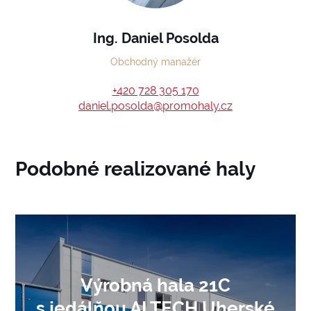
Ing. Daniel Posolda
Obchodný manažér
+420 728 305 170
daniel.posolda@promohaly.cz
Podobné realizované haly
Výrobná hala 21C
s jedálňou ALTECH Uherské