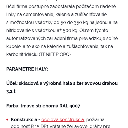
účel firma postupne zaobstarala počítačom riadené
linky na cementovanie, kalenie a zušľachťovanie
s možnosťou vsádzky od 50 do 350 kg na jednu a na
nitridovanie s vsádzkou až 500 kg. Okrem týchto
automatizovaných zariadení firma prevádzkuje soľné
kúpele, a to ako na kalenie a zušľachťovanie, tak na
karbonitridáciu (TENIFER QPQ).
PARAMETRE HALY:
Účel: skladová a výrobná hala s žeriavovou dráhou
3,2 t
Farba: tmavo strieborná RAL 9007
Konštrukcia -
oceľová konštrukcia
, požiarná
odolnosť R 15 DP1 vrátane žeriavovej dráhy pre