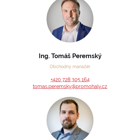
Ing. Tomáš Peremský
Obchodný manažér
+420 728 305 164
tomas.peremsky@promohaly.cz