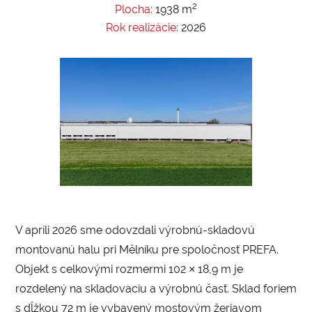
2
Plocha:
1938 m
Rok realizácie:
2026
V apríli 2026 sme odovzdali výrobnú-skladovú
montovanú halu pri Mělníku pre spoločnosť PREFA.
Objekt s celkovými rozmermi 102 × 18,9 m je
rozdelený na skladovaciu a výrobnú časť. Sklad foriem
s dĺžkou 72 m je vybavený mostovým žeriavom