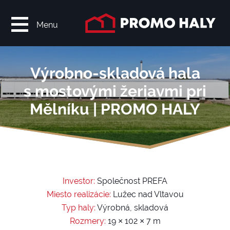
Menu
Výrobno-skladová hala
s mostovými žeriavmi pri
Mělníku | PROMO HALY
Investor:
Společnost PREFA
Miesto realizácie:
Lužec nad Vltavou
Typ haly:
Výrobná, skladová
Rozmery:
19 × 102 × 7 m