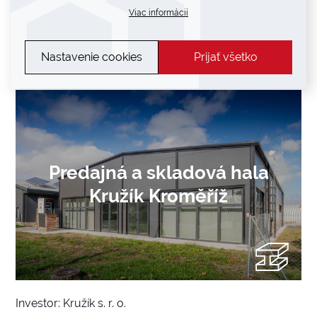
Viac informácií
Investor: David Srp
Miesto realizácie: Švihov u Plzně
Nastavenie cookies
Prijať všetko
Typ haly: Výrobná
Rozmery: 21 × 20 × 7 m
Predajná a skladová hala
Kružík Kroměříž
Investor: Kružík s. r. o.