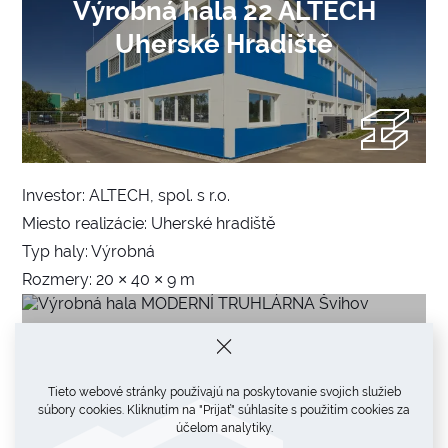
Výrobná hala 22 ALTECH
Uherské Hradiště
Investor: ALTECH, spol. s r.o.
Miesto realizácie: Uherské hradiště
Typ haly: Výrobná
Rozmery: 20 × 40 × 9 m
Výrobná hala MODERNÍ
TRUHLÁRNA Švihov
Tieto webové stránky používajú na poskytovanie svojich služieb
súbory cookies. Kliknutím na "Prijať" súhlasíte s použitím cookies za
účelom analytiky.