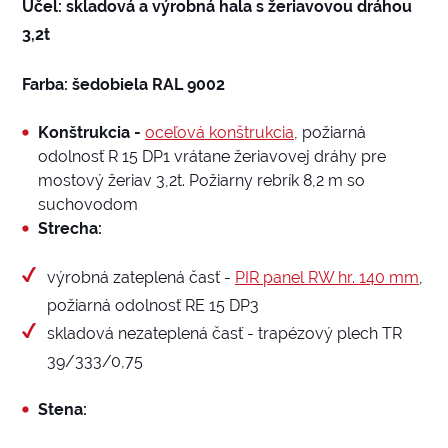
Účel: skladová a výrobná hala s žeriavovou dráhou
3,2t
Farba: šedobiela RAL 9002
Konštrukcia -
oceľová konštrukcia
, požiarná
odolnosť R 15 DP1 vrátane žeriavovej dráhy pre
mostový žeriav 3,2t. Požiarny rebrík 8,2 m so
suchovodom
Strecha:
výrobná zateplená časť -
PIR panel RW hr. 140 mm
,
požiarná odolnosť RE 15 DP3
skladová nezateplená časť - trapézový plech TR
39/333/0,75
Stena: