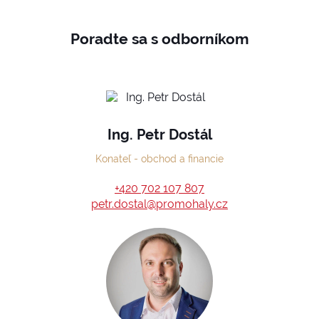
Poradte sa s odborníkom
Ing. Petr Dostál
Konateľ - obchod a financie
+420 702 107 807
petr.dostal@promohaly.cz