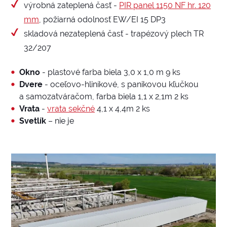
výrobná zateplená časť -
PIR panel 1150 NF hr. 120
mm
, požiarná odolnosť EW/EI 15 DP3
skladová nezateplená časť - trapézový plech TR
32/207
Okno
- plastové farba biela 3,0 x 1,0 m 9 ks
Dvere
- oceľovo-hliníkové, s panikovou kľučkou
a samozatváračom, farba biela 1,1 x 2,1m 2 ks
Vrata
-
vrata sekčné
4,1 x 4,4m 2 ks
Svetlík
– nie je