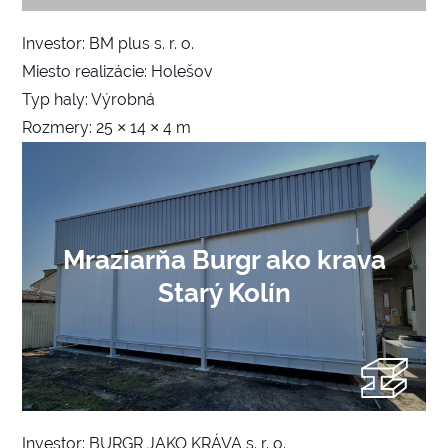
Investor: BM plus s. r. o.
Miesto realizácie: Holešov
Typ haly: Výrobná
Rozmery: 25 × 14 × 4 m
Mraziarňa Burgr ako krava
Starý Kolín
Investor: BURGR JAKO KRÁVA s. r. o.