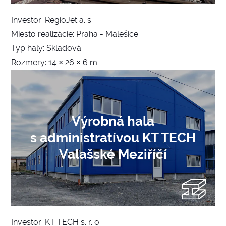
Investor: RegioJet a. s.
Miesto realizácie: Praha - Malešice
Typ haly: Skladová
Rozmery: 14 × 26 × 6 m
Výrobná hala
s administratívou KT TECH
Valašské Meziříčí
Investor: KT TECH s. r. o.