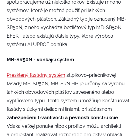
spolupracujeme už niekoľko rokov. Existuje mnoho
systémov, ktoré je možné použiť pri ľahkých
obvodových plášťoch. Základný typ je označený MB-
SR50N, z neho vychádza bezlišťový typ MB-SR50N
EFEKT alebo existujú ďalšie typy, ktoré výrobca
systému ALUPROF ponúka.
MB-SR50N - vonkajší systém
Presklený fasádny systém
stĺpikovo-priečnikovej
fasády MB-SR50N, MB-SRN HI+ je určený na výrobu
ľahkých obvodových plášťov zaveseného alebo
výplňového typu. Tento systém umožňuje konštruovať
fasády s úzkymi deliacimi líniami, pri súčasnom
zabezpečení trvanlivosti a pevnosti konštrukcie
.
Vďaka veľkej ponuke hĺbok profilov môžu architekti
a projektanti realizovať rôznorodé projekty v oblasti