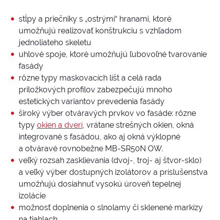
stĺpy a priečniky s „ostrými“ hranami, ktoré
umožňujú realizovať konštrukciu s vzhľadom
jednoliateho skeletu
uhlové spoje, ktoré umožňujú ľubovoľné tvarovanie
fasády
rôzne typy maskovacích líšt a celá rada
priložkových profilov zabezpečujú mnoho
estetických variantov prevedenia fasády
široký výber otváravých prvkov vo fasáde: rôzne
typy
okien a dverí
, vrátane strešných okien, okná
integrované s fasádou, ako aj okná výklopné
a otváravé rovnobežne MB-SR50N OW.
veľký rozsah zasklievania (dvoj-, troj- aj štvor-sklo)
a veľký výber dostupných izolátorov a príslušenstva
umožňujú dosiahnuť vysokú úroveň tepelnej
izolácie
možnosť doplnenia o slnolamy či sklenené markízy
na tiahlach