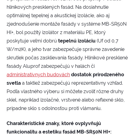
hliníkových presklených fasád. Na dosiahnutie
optimálnej tepelnej a akustickej izolácie, ako aj
zjednodušenie montáže fasády v systéme MB-SR50N
HI+, bol použitý izolátor z materiálu PE, ktorý
poskytuje veľmi dobrú
tepelnú izoláciu
(Uf od 0,7
W/m2K), a jeho tvar zabezpečuje správne zavedenie
skrutiek počas zasklievania fasády. Hliníkové presklené
fasády Aluprof zabezpečujú v halách či
administratívnych budovách
dostatok prirodzeného
svetla
a taktiež zabezpečujú reprezentatívny vzhľad.
Podľa vlastného výberu si môžete zvoliť rôzne druhy
skiel, napríklad izolačné, vrstvené alebo reflexné sklo,
prípadne sklo s odolnosťou proti vlámaniu.
Charakteristické znaky, ktoré ovplyvňujú
funkcionalitu a estetiku fasád MB-SR50N HI+: