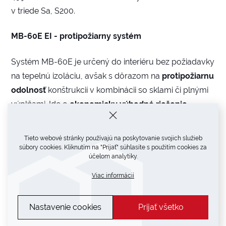
v triede Sa, S200.
MB-60E EI - protipožiarny systém
Systém MB-60E je určený do interiéru bez požiadavky
na tepelnú izoláciu, avšak s dôrazom na
protipožiarnu
odolnosť
konštrukcií v kombinácii so sklami či plnými
výplňami. Ide o
ekonomicky výhodné riešenie
požiarnych dverí a stien do triedy EI30.
Samozrejmosťou sú dymotesné dvere. Systém je plne
Tieto webové stránky používajú na poskytovanie svojich služieb
certifikovaný.
súbory cookies. Kliknutím na "Prijať" súhlasíte s použitím cookies za
účelom analytiky.
Viac informácií
Nastavenie cookies
Prijať všetko