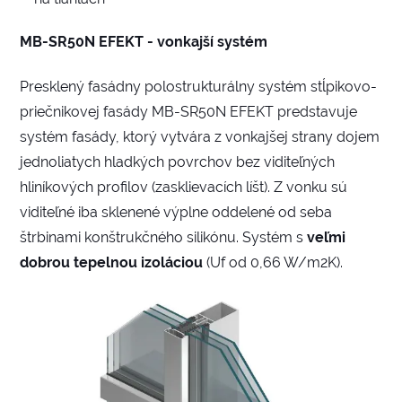
MB-SR50N EFEKT - vonkajší systém
Presklený fasádny polostrukturálny systém stĺpikovo-
priečnikovej fasády MB-SR50N EFEKT predstavuje
systém fasády, ktorý vytvára z vonkajšej strany dojem
jednoliatych hladkých povrchov bez viditeľných
hliníkových profilov (zasklievacích líšt). Z vonku sú
viditeľné iba sklenené výplne oddelené od seba
štrbinami konštrukčného silikónu. Systém s
veľmi
dobrou tepelnou izoláciou
(Uf od 0,66 W/m2K).