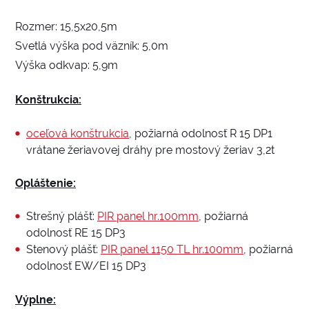
Rozmer: 15,5x20,5m
Svetlá výška pod väzník: 5,0m
Výška odkvap: 5,9m
Konštrukcia:
oceľová konštrukcia
, požiarná odolnosť R 15 DP1
vrátane žeriavovej dráhy pre mostový žeriav 3,2t
Opláštenie:
Strešný plášť:
PIR panel hr.100mm
, požiarná
odolnosť RE 15 DP3
Stenový plášť:
PIR panel 1150 TL hr.100mm
, požiarná
odolnosť EW/EI 15 DP3
Výplne: