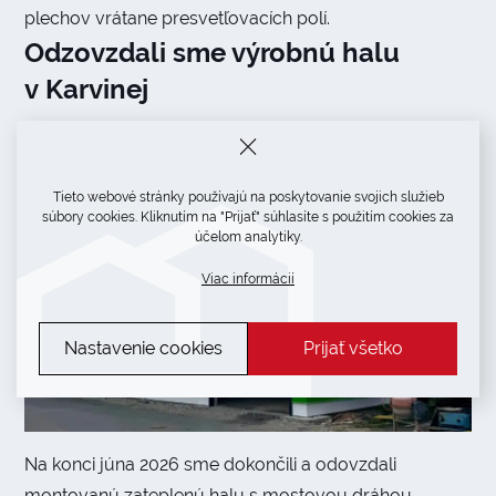
plechov vrátane presvetľovacích polí.
Odzovzdali sme výrobnú halu
v Karvinej
Tieto webové stránky používajú na poskytovanie svojich služieb
súbory cookies. Kliknutím na "Prijať" súhlasíte s použitím cookies za
účelom analytiky.
Viac informácií
Nastavenie cookies
Prijať všetko
Na konci júna 2026 sme dokončili a odovzdali
montovanú zateplenú halu s mostovou dráhou