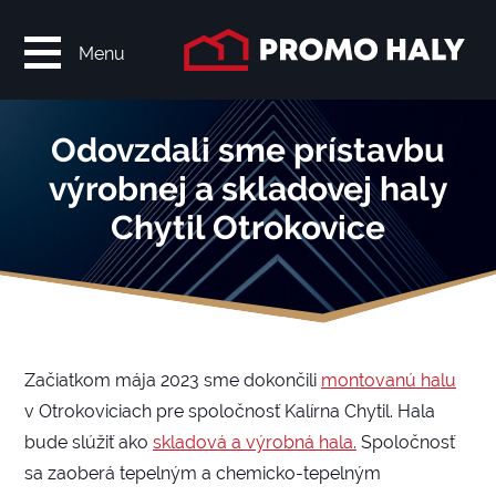
Menu
Odovzdali sme prístavbu
výrobnej a skladovej haly
Chytil Otrokovice
Začiatkom mája 2023 sme dokončili
montovanú halu
v Otrokoviciach pre spoločnosť Kalírna Chytil. Hala
bude slúžiť ako
skladová a výrobná hala.
Spoločnosť
sa zaoberá tepelným a chemicko-tepelným