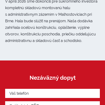
V apríli 2026 sme dokončili pre súkromného investora
kompletnú skladovú montovanú halu
s administratívnym zázemím v Malhostoviciach pri
Brne. Hala bude slúžiť na prenájom. Naša dodávka
zahŕňala oceľovú konštrukciu, opláštenie, výplne
otvorov, konštrukciu poschodia, priečku oddeľujúcu
administratívnu a skladovú časť a schodisko.
Nezáväzný dopyt