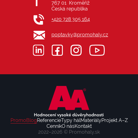
767 01 Kroměříž
Česká republika
+420 728 305 164
poptavky@promohaly.cz
PromoBlog
Referencie
Typy hál
Materiály
Projekt A–Z
Cenník
O nás
Kontakt
2022–2026 ©
Promohaly.sk