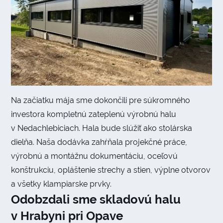
Na začiatku mája sme dokončili pre súkromného
investora kompletnú zateplenú výrobnú halu
v Nedachlebiciach. Hala bude slúžiť ako stolárska
dielňa. Naša dodávka zahŕňala projekčné práce,
výrobnú a montážnu dokumentáciu, oceľovú
konštrukciu, opláštenie strechy a stien, výplne otvorov
a všetky klampiarske prvky.
Odobzdali sme skladovú halu
v Hrabyni pri Opave