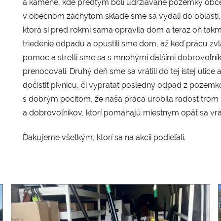
a kamene, kde predtým boli udržiavané pozemky obce 
v obecnom záchytom sklade sme sa vydali do oblasti, k
ktorá si pred rokmi sama opravila dom a teraz oň takme
triedenie odpadu a opustili sme dom, až keď prácu zvlá
pomoc a stretli sme sa s mnohými ďalšími dobrovoľníkmi
prenocovali. Druhý deň sme sa vrátili do tej istej ulice
dočistiť pivnicu, či vypratať posledný odpad z pozemk
s dobrým pocitom, že naša práca urobila radosť trom 
a dobrovoľníkov, ktorí pomáhajú miestnym opäť sa vrát
Ďakujeme všetkým, ktorí sa na akcii podieľali.