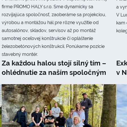
firme PROMO HALY s.r.o. Sme dynamicky sa
a vy
rozvíjajúca spoločnosť, zaoberáme sa projekciou,
V Lu
výrobou a montážou hál pre rôzne využitie od
kam d
autosalónov, skladov, servisov až po montáž
koleg
samotnej oceľovej konštrukcie či opláštenie
železobetónových konštrukcií. Ponúkame pozície
stavebný montér.
Za každou halou stojí silný tím –
Exk
ohlédnutie za naším spoločným
v N
stretnutím
pos
me