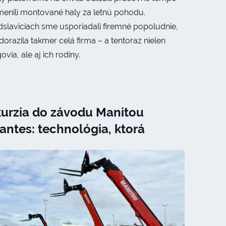
menili montované haly za letnú pohodu.
dslaviciach sme usporiadali firemné popoludnie,
orazila takmer celá firma – a tentoraz nielen
ovia, ale aj ich rodiny.
urzia do závodu Manitou
antes: technológia, ktorá
úva hranice stavebnej
chanizácie