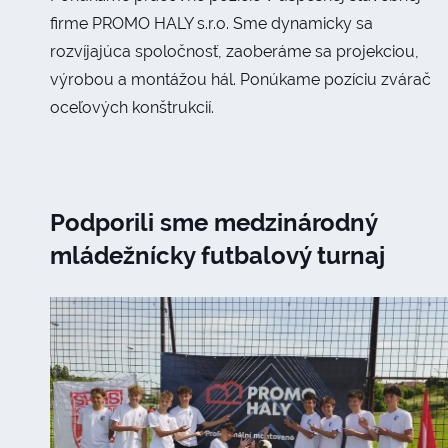
firme PROMO HALY s.r.o. Sme dynamicky sa
rozvíjajúca spoločnosť, zaoberáme sa projekciou,
výrobou a montážou hál. Ponúkame pozíciu zvárač
oceľových konštrukcií.
Podporili sme medzinárodný
mládežnícky futbalový turnaj
v Kroměříži