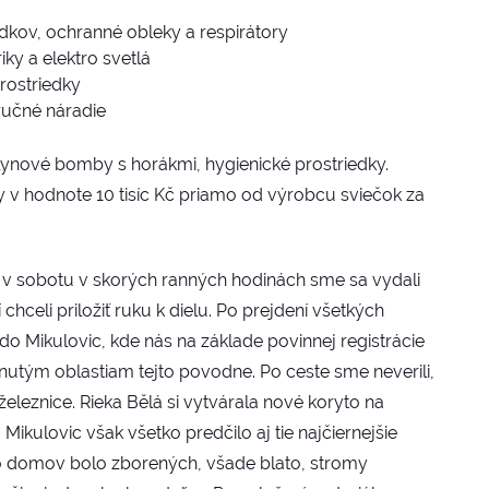
dkov, ochranné obleky a respirátory
ky a elektro svetlá
rostriedky
 ručné náradie
lynové bomby s horákmi, hygienické prostriedky.
y v hodnote 10 tisíc Kč priamo od výrobcu sviečok za
a v sobotu v skorých ranných hodinách sme sa vydali
hceli priložiť ruku k dielu. Po prejdení všetkých
do Mikulovic, kde nás na základe povinnej registrácie
ahnutým oblastiam tejto povodne. Po ceste sme neverili,
eleznice. Rieka Bělá si vytvárala nové koryto na
Mikulovic však všetko predčilo aj tie najčiernejšie
 domov bolo zborených, všade blato, stromy