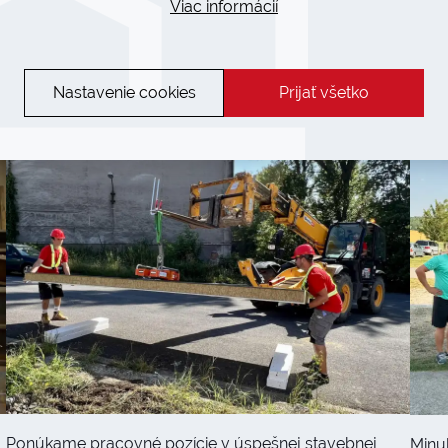
Viac informácií
Hľadáme nových kolegov na
Pia
Nastavenie cookies
Prijať všetko
pozíciu montér
spo
a l
Ponúkame pracovné pozície v úspešnej stavebnej
Minu