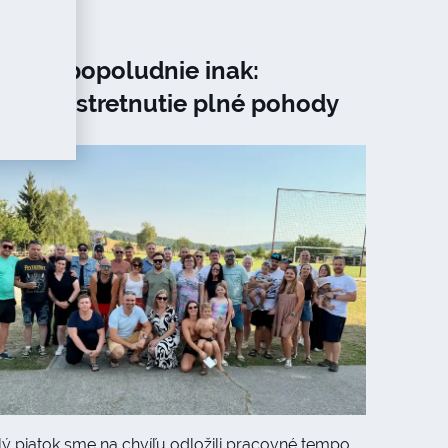
tkové popoludnie inak:
ločné stretnutie plné pohody
etnej atmosféry
lý piatok sme na chvíľu odložili pracovné tempo