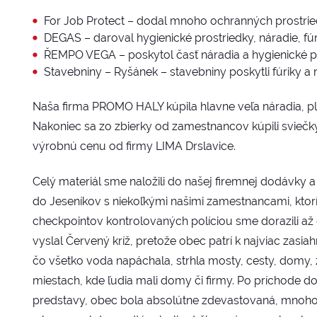
For Job Protect – dodal mnoho ochranných prostrie
DEGAS – daroval hygienické prostriedky, náradie, fúri
ŘEMPO VEGA – poskytol časť náradia a hygienické p
Stavebniny – Ryšánek – stavebniny poskytli fúriky a
Naša firma PROMO HALY kúpila hlavne veľa náradia, p
Nakoniec sa zo zbierky od zamestnancov kúpili sviečk
výrobnú cenu od firmy LIMA Drslavice.
Celý materiál sme naložili do našej firemnej dodávky 
do Jeseníkov s niekoľkými našimi zamestnancami, ktorí c
checkpointov kontrolovaných políciou sme dorazili až 
vyslal Červený kríž, pretože obec patrí k najviac zasi
čo všetko voda napáchala, strhla mosty, cesty, domy, ž
miestach, kde ľudia mali domy či firmy. Po príchode do 
predstavy, obec bola absolútne zdevastovaná, mnoho