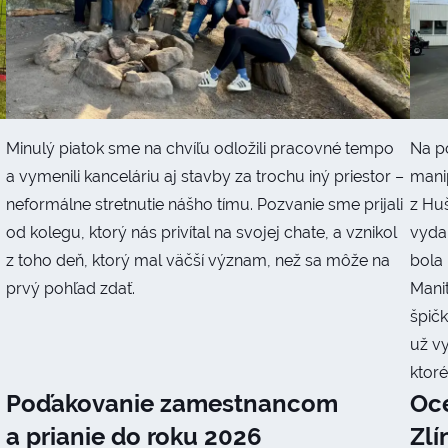
Minulý piatok sme na chvíľu odložili pracovné tempo
Na p
a vymenili kanceláriu aj stavby za trochu iný priestor –
mani
neformálne stretnutie nášho tímu. Pozvanie sme prijali
z Hu
od kolegu, ktorý nás privítal na svojej chate, a vznikol
vyda
z toho deň, ktorý mal väčší význam, než sa môže na
bola
prvý pohľad zdať.
Manit
špičk
už v
ktor
Poďakovanie zamestnancom
Oce
a prianie do roku 2026
Zlí