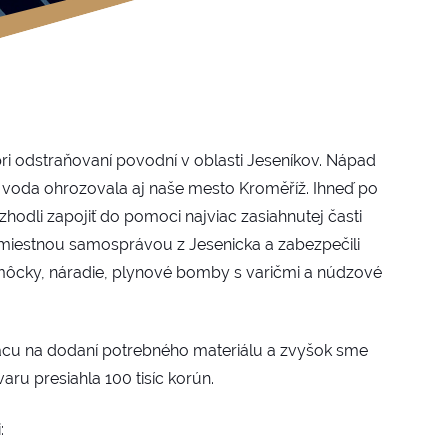
 odstraňovaní povodní v oblasti Jeseníkov. Nápad
 voda ohrozovala aj naše mesto Kroměříž. Ihneď po
hodli zapojiť do pomoci najviac zasiahnutej časti
s miestnou samosprávou z Jesenicka a zabezpečili
môcky, náradie, plynové bomby s varičmi a núdzové
rácu na dodaní potrebného materiálu a zvyšok sme
aru presiahla 100 tisíc korún.
: