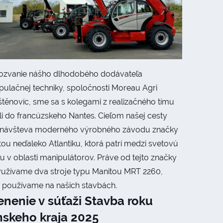
ozvanie nášho dlhodobého dodávateľa
pulačnej techniky, spoločnosti Moreau Agri
štěnovíc, sme sa s kolegami z realizačného tímu
li do francúzskeho Nantes. Cieľom našej cesty
 návšteva moderného výrobného závodu značky
ou neďaleko Atlantiku, ktorá patrí medzi svetovú
u v oblasti manipulátorov. Práve od tejto značky
yužívame dva stroje typu Manitou MRT 2260,
é používame na našich stavbách.
nenie v súťaži Stavba roku
nskeho kraja 2025