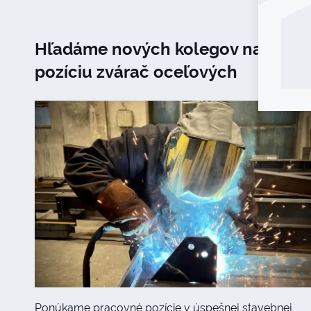
Hľadáme nových kolegov na
pozíciu zvárač oceľových
konštrukcií
Ponúkame pracovné pozície v úspešnej stavebnej