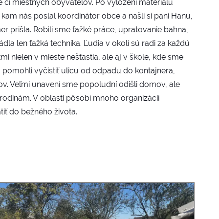
či miestnych obyvateľov. Po vyložení materiálu
am nás poslal koordinátor obce a našli si pani Hanu,
r prišla. Robili sme ťažké práce, upratovanie bahna,
dla len ťažká technika. Ľudia v okolí sú radi za každú
 nielen v mieste nešťastia, ale aj v škole, kde sme
 a pomohli vyčistiť ulicu od odpadu do kontajnera,
ov. Veľmi unavení sme popoludní odišli domov, ale
rodinám. V oblasti pôsobí mnoho organizácií
iť do bežného života.