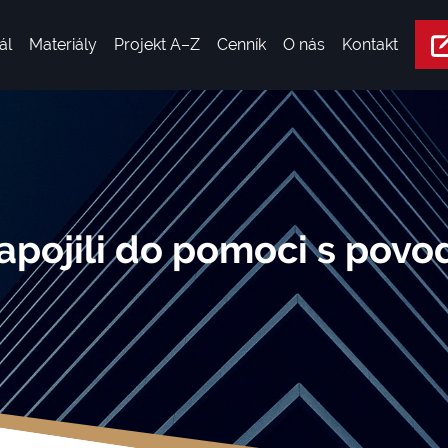
ál
Materiály
Projekt A–Z
Cenník
O nás
Kontakt
pojili do pomoci s povod