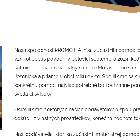
Naša spoločnosť PROMO HALY sa zúčastnila pomoci pri
vznikol počas povodní v polovici septembra 2024, keď
kulminácii povodňovej vlny na rieke Morava sme sa roz
Jesenicka a priamo v obci Mikulovice. Spojili sme sa 
konkrétnu pomoc, najviac potrebné boli ochranné po
svetlá či sviečky.
Oslovili sme niektorých našich dodávateľov o spolup
dokúpili z vlastných prostriedkov, konečná hodnota tov
Naši dodávatelia, ktorí sa zúčastnili materiálnej pomoci