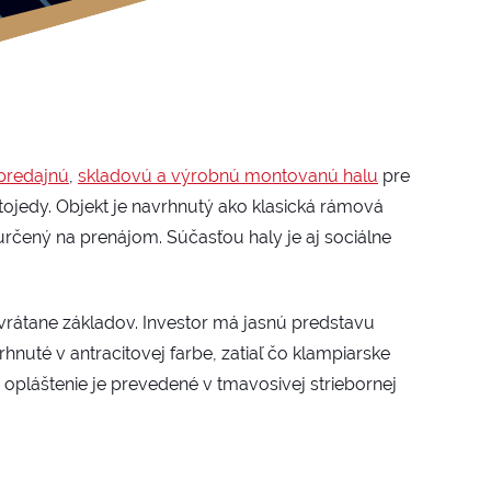
predajnú
,
skladovú a výrobnú montovanú halu
pre
Kotojedy. Objekt je navrhnutý ako klasická rámová
 určený na prenájom. Súčasťou haly je aj sociálne
 vrátane základov. Investor má jasnú predstavu
rhnuté v antracitovej farbe, zatiaľ čo klampiarske
 opláštenie je prevedené v tmavosivej striebornej