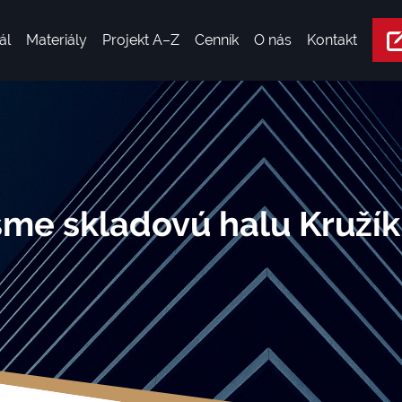
ál
Materiály
Projekt A–Z
Cenník
O nás
Kontakt
me skladovú halu Kružík