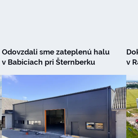
Odovzdali sme zateplenú halu
Dok
v Babiciach pri Šternberku
v 