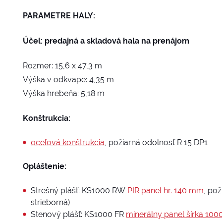
PARAMETRE HALY:
Účel: predajná a skladová hala na prenájom
Rozmer: 15,6 x 47,3 m
Výška v odkvape: 4,35 m
Výška hrebeňa: 5,18 m
Konštrukcia:
oceľová konštrukcia
, požiarná odolnosť R 15 DP1
Opláštenie:
Strešný plášť: KS1000 RW
PIR panel hr. 140 mm
, po
strieborná)
Stenový plášť: KS1000 FR
minerálny panel šírka 10