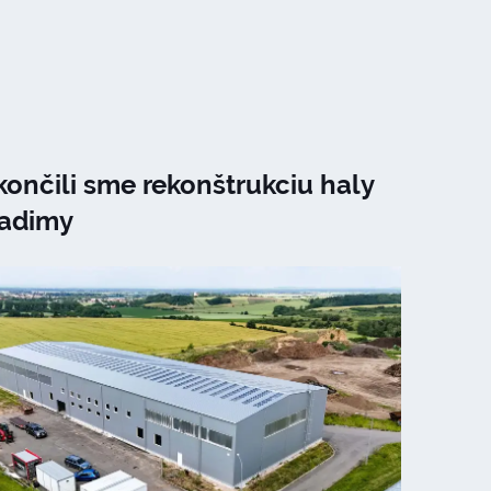
ončili sme rekonštrukciu haly
Radimy