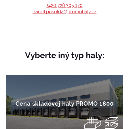
+420 728 305 170
daniel.posolda@promohaly.cz
Vyberte iný typ haly:
Cena skladovej haly PROMO 1800