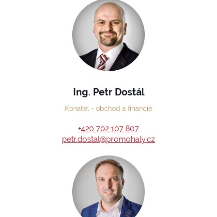
Ing. Petr Dostál
Konateľ - obchod a financie
+420 702 107 807
petr.dostal@promohaly.cz