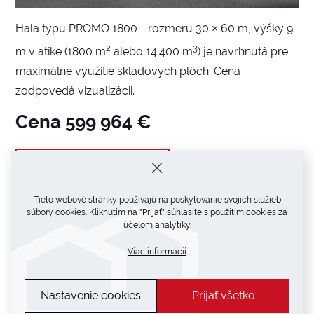
Hala typu PROMO 1800 - rozmeru 30 × 60 m, výšky 9
2
3
m v atike (1800 m
alebo 14.400 m
) je navrhnutá pre
maximálne využitie skladových plôch. Cena
zodpovedá vizualizácii.
Cena 599 964 €
Detailná kalkulácia
Tieto webové stránky používajú na poskytovanie svojich služieb
súbory cookies. Kliknutím na "Prijať" súhlasíte s použitím cookies za
účelom analytiky.
Viac informácií
Nastavenie cookies
Prijať všetko
Cena skladovej haly PROMO 1650