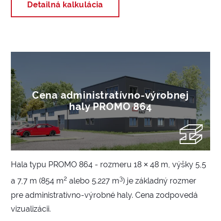
Detailná kalkulácia
Cena administratívno-výrobnej
haly PROMO 864
Hala typu PROMO 864 - rozmeru 18 × 48 m, výšky 5,5
2
3
a 7,7 m (854 m
alebo 5.227 m
) je základný rozmer
pre administratívno-výrobné haly. Cena zodpovedá
vizualizácii.