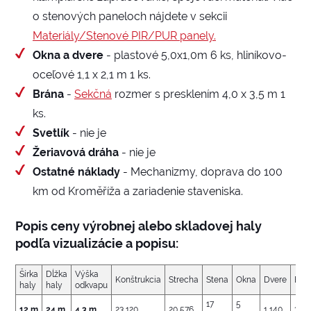
o stenových paneloch nájdete v sekcii
Materiály/Stenové PIR/PUR panely.
Okna a dvere
- plastové 5,0x1,0m 6 ks, hliníkovo-
oceľové 1,1 x 2,1 m 1 ks.
Brána
-
Sekčná
rozmer s presklením 4,0 x 3,5 m 1
ks.
Svetlík
- nie je
Žeriavová dráha
- nie je
Ostatné náklady
- Mechanizmy, doprava do 100
km od Kroměříža a zariadenie staveniska.
Popis ceny výrobnej alebo skladovej haly
podľa vizualizácie a popisu:
Šírka
Dĺžka
Výška
Konštrukcia
Strecha
Stena
Okna
Dvere
Brá
haly
haly
odkvapu
17
5
12 m
24 m
4,3 m
23 120
20 576
1 140
3 16