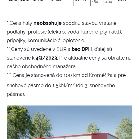
160
400
* Cena haly
neobsahuje
spodnú stavbu vrátane
podlahy, profesie (elektro, voda-kúrenie-plyn atď.),
prípojky, komunikácie či oplotenie.
** Ceny sú uvedené v EUR a
bez DPH
, ďalej sú
stanovené k
4Q/2023
. Pre aktuálne ceny sa obráťte na
nášho obchodného manažéra.
*** Cena je stanovená do 100 km od Kroměříža a pre
2
snehové pásmo do 1,5kN/m
(do 3. snehového
pásma).