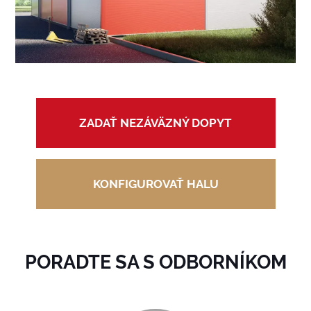
ZADAŤ NEZÁVÄZNÝ DOPYT
KONFIGUROVAŤ HALU
PORADTE SA S ODBORNÍKOM