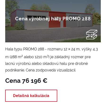
Cena výrobnej haly PROMO 288
Hala typu PROMO 288 - rozmeru 12 × 24 m, výšky 4,3
2
3
m (288 m
alebo 1210 m
) je základný rozmer pre
lacnú výrobnú alebo skladovú halu pre drobné
podnikanie. Cena zodpovedá vizualizácii.
Cena 76 196 €
Detailná kalkulácia