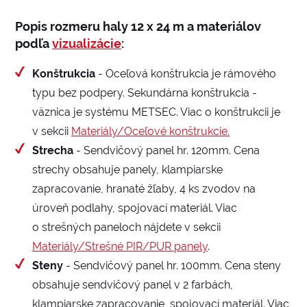
Popis rozmeru haly 12 x 24 m a materiálov
podľa
vizualizácie
:
Konštrukcia
- Oceľová konštrukcia je rámového
typu bez podpery. Sekundárna konštrukcia -
väznica je systému METSEC. Viac o konštrukcii je
v sekcii
Materiály/Oceľové konštrukcie.
Strecha
- Sendvičový panel hr. 120mm. Cena
strechy obsahuje panely, klampiarske
zapracovanie, hranaté žľaby, 4 ks zvodov na
úroveň podlahy, spojovací materiál. Viac
o strešných paneloch nájdete v sekcii
Materiály/Strešné PIR/PUR panely
.
Steny
- Sendvičový panel hr. 100mm. Cena steny
obsahuje sendvičový panel v 2 farbách,
klampiarske zapracovanie, spojovací materiál. Viac