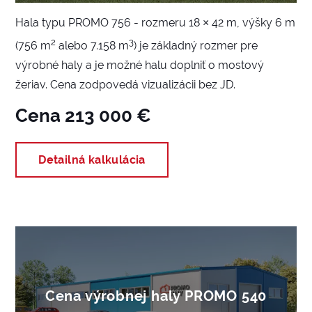
Hala typu PROMO 756 - rozmeru 18 × 42 m, výšky 6 m
2
3
(756 m
alebo 7.158 m
) je základný rozmer pre
výrobné haly a je možné halu doplniť o mostový
žeriav. Cena zodpovedá vizualizácii bez JD.
Cena 213 000 €
Detailná kalkulácia
Cena výrobnej haly PROMO 540