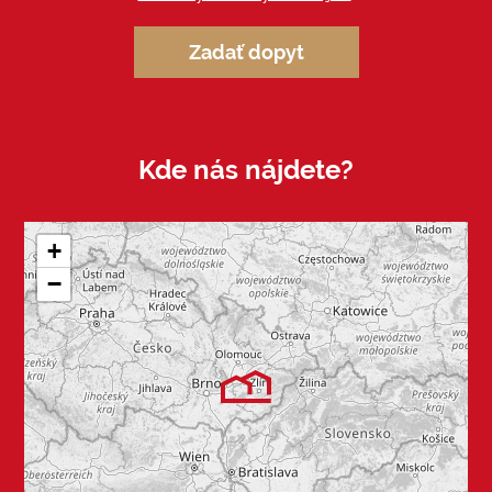
Zadať dopyt
Kde nás nájdete?
+
−