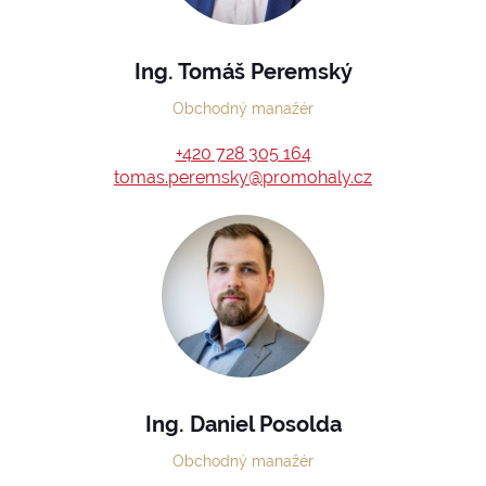
Ing. Tomáš Peremský
Obchodný manažér
+420 728 305 164
tomas.peremsky@promohaly.cz
Ing. Daniel Posolda
Obchodný manažér