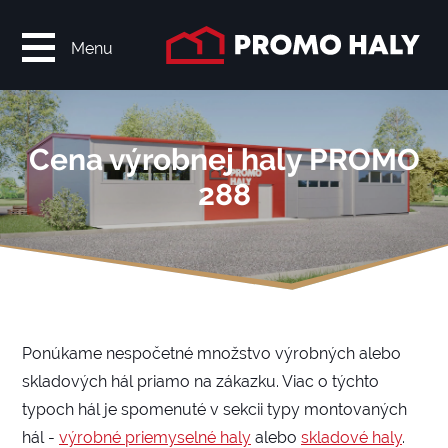
Menu
Cena výrobnej haly PROMO
288
Ponúkame nespočetné množstvo výrobných alebo
skladových hál priamo na zákazku. Viac o týchto
typoch hál je spomenuté v sekcii typy montovaných
hál -
výrobné priemyselné haly
alebo
skladové haly
.